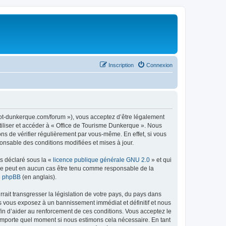
Inscription
Connexion
//ot-dunkerque.com/forum »), vous acceptez d’être légalement
tiliser et accéder à « Office de Tourisme Dunkerque ». Nous
s de vérifier régulièrement par vous-même. En effet, si vous
onsable des conditions modifiées et mises à jour.
ns déclaré sous la «
licence publique générale GNU 2.0
» et qui
ed ne peut en aucun cas être tenu comme responsable de la
de phpBB
(en anglais).
ait transgresser la législation de votre pays, du pays dans
us vous exposez à un bannissement immédiat et définitif et nous
 afin d’aider au renforcement de ces conditions. Vous acceptez le
n’importe quel moment si nous estimons cela nécessaire. En tant