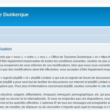
me Dunkerque
isation
ès par « nous », « notre », « nos », « Office de Tourisme Dunkerque » et « https:
’être légalement responsable de toutes les conditions suivantes, veuillez ne pas u
us essaierons de vous informer de ces modifications, bien que nous vous conseillon
s que des modifications aient été effectuées, vous acceptez d’être légalement resp
 logiciel phpBB » et « phpBB Limited ») qui est un logiciel de forum de discussio
iel phpBB a pour seul but de faciliter les discussions sur internet et phpBB Limit
ptons pas. Pour plus d’informations concernant phpBB, veuillez consulter
le site 
obscène, vulgaire, diffamatoire, choquant, menaçant, pornographique, etc. qui pourr
rgé ou encore la loi internationale. Si vous ne respectez pas ces dispositions, vo
ernet et les autorités officielles. L’adresse IP de tous les messages est enregistrée
imer, de modifier, de déplacer ou de verrouiller n’importe quel sujet et message à 