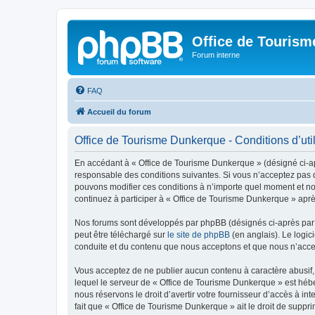
Office de Touris
Forum interne
FAQ
Accueil du forum
Office de Tourisme Dunkerque - Conditions d’util
En accédant à « Office de Tourisme Dunkerque » (désigné ci-apr
responsable des conditions suivantes. Si vous n’acceptez pas d
pouvons modifier ces conditions à n’importe quel moment et no
continuez à participer à « Office de Tourisme Dunkerque » aprè
Nos forums sont développés par phpBB (désignés ci-après par «
peut être téléchargé sur
le site de phpBB
(en anglais). Le logic
conduite et du contenu que nous acceptons et que nous n’acce
Vous acceptez de ne publier aucun contenu à caractère abusif, 
lequel le serveur de « Office de Tourisme Dunkerque » est hébe
nous réservons le droit d’avertir votre fournisseur d’accès à int
fait que « Office de Tourisme Dunkerque » ait le droit de suppr