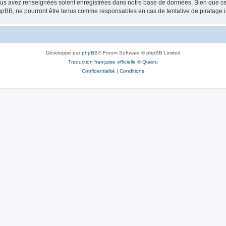
vous avez renseignées soient enregistrées dans notre base de données. Bien que ces
hpBB, ne pourront être tenus comme responsables en cas de tentative de piratage 
Développé par
phpBB
® Forum Software © phpBB Limited
Traduction française officielle
©
Qiaeru
Confidentialité
|
Conditions