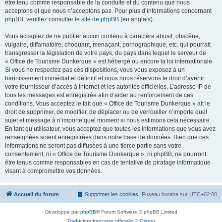
être tenu comme responsable de la conduite et du contenu que nous
acceptons et que nous n’acceptons pas. Pour plus d’informations concernant
phpBB, veuillez consulter
le site de phpBB
(en anglais).
Vous acceptez de ne publier aucun contenu à caractère abusif, obscène,
vulgaire, diffamatoire, choquant, menaçant, pornographique, etc. qui pourrait
transgresser la législation de votre pays, du pays dans lequel le serveur de
« Office de Tourisme Dunkerque » est hébergé ou encore la loi internationale.
Si vous ne respectez pas ces dispositions, vous vous exposez à un
bannissement immédiat et définitif et nous nous réservons le droit d’avertir
votre fournisseur d’accès à internet et les autorités officielles. L’adresse IP de
tous les messages est enregistrée afin d’aider au renforcement de ces
conditions. Vous acceptez le fait que « Office de Tourisme Dunkerque » ait le
droit de supprimer, de modifier, de déplacer ou de verrouiller n’importe quel
sujet et message à n’importe quel moment si nous estimons cela nécessaire.
En tant qu’utilisateur, vous acceptez que toutes les informations que vous avez
renseignées soient enregistrées dans notre base de données. Bien que ces
informations ne seront pas diffusées à une tierce partie sans votre
consentement, ni « Office de Tourisme Dunkerque », ni phpBB, ne pourront
être tenus comme responsables en cas de tentative de piratage informatique
visant à compromettre vos données.
Accueil du forum
Supprimer les cookies
Fuseau horaire sur
UTC+02:00
Développé par
phpBB
® Forum Software © phpBB Limited
Traduction française officielle
©
Qiaeru