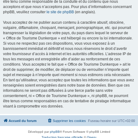
être tenu comme responsable de la conduite et du contenu que nous
acceptons et que nous n’acceptons pas. Pour plus d’informations concernant
phpBB, veuillez consulter
le site de phpBB
(en anglais).
Vous acceptez de ne publier aucun contenu à caractère abusif, obscène,
vulgaire, diffamatoire, choquant, menaçant, pornographique, etc. qui pourrait
transgresser la législation de votre pays, du pays dans lequel le serveur de
« Office de Tourisme Dunkerque » est hébergé ou encore la loi internationale.
Si vous ne respectez pas ces dispositions, vous vous exposez à un
bannissement immédiat et définitif et nous nous réservons le droit d’avertir
votre fournisseur d’accès à internet et les autorités officielles. L’adresse IP de
tous les messages est enregistrée afin d’aider au renforcement de ces
conditions. Vous acceptez le fait que « Office de Tourisme Dunkerque » ait le
droit de supprimer, de modifier, de déplacer ou de verrouiller n’importe quel
sujet et message à n’importe quel moment si nous estimons cela nécessaire.
En tant qu’utilisateur, vous acceptez que toutes les informations que vous avez
renseignées soient enregistrées dans notre base de données. Bien que ces
informations ne seront pas diffusées à une tierce partie sans votre
consentement, ni « Office de Tourisme Dunkerque », ni phpBB, ne pourront
être tenus comme responsables en cas de tentative de piratage informatique
visant à compromettre vos données.
Accueil du forum
Supprimer les cookies
Fuseau horaire sur
UTC+02:00
Développé par
phpBB
® Forum Software © phpBB Limited
Traduction française officielle
©
Qiaeru