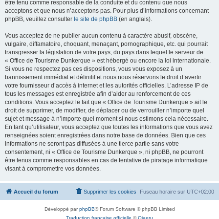
être tenu comme responsable de la conduite et du contenu que nous
acceptons et que nous n’acceptons pas. Pour plus d’informations concernant
phpBB, veuillez consulter
le site de phpBB
(en anglais).
Vous acceptez de ne publier aucun contenu à caractère abusif, obscène,
vulgaire, diffamatoire, choquant, menaçant, pornographique, etc. qui pourrait
transgresser la législation de votre pays, du pays dans lequel le serveur de
« Office de Tourisme Dunkerque » est hébergé ou encore la loi internationale.
Si vous ne respectez pas ces dispositions, vous vous exposez à un
bannissement immédiat et définitif et nous nous réservons le droit d’avertir
votre fournisseur d’accès à internet et les autorités officielles. L’adresse IP de
tous les messages est enregistrée afin d’aider au renforcement de ces
conditions. Vous acceptez le fait que « Office de Tourisme Dunkerque » ait le
droit de supprimer, de modifier, de déplacer ou de verrouiller n’importe quel
sujet et message à n’importe quel moment si nous estimons cela nécessaire.
En tant qu’utilisateur, vous acceptez que toutes les informations que vous avez
renseignées soient enregistrées dans notre base de données. Bien que ces
informations ne seront pas diffusées à une tierce partie sans votre
consentement, ni « Office de Tourisme Dunkerque », ni phpBB, ne pourront
être tenus comme responsables en cas de tentative de piratage informatique
visant à compromettre vos données.
Accueil du forum
Supprimer les cookies
Fuseau horaire sur
UTC+02:00
Développé par
phpBB
® Forum Software © phpBB Limited
Traduction française officielle
©
Qiaeru