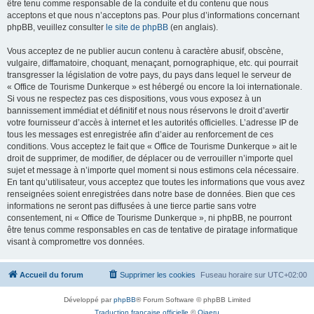
être tenu comme responsable de la conduite et du contenu que nous
acceptons et que nous n’acceptons pas. Pour plus d’informations concernant
phpBB, veuillez consulter
le site de phpBB
(en anglais).
Vous acceptez de ne publier aucun contenu à caractère abusif, obscène,
vulgaire, diffamatoire, choquant, menaçant, pornographique, etc. qui pourrait
transgresser la législation de votre pays, du pays dans lequel le serveur de
« Office de Tourisme Dunkerque » est hébergé ou encore la loi internationale.
Si vous ne respectez pas ces dispositions, vous vous exposez à un
bannissement immédiat et définitif et nous nous réservons le droit d’avertir
votre fournisseur d’accès à internet et les autorités officielles. L’adresse IP de
tous les messages est enregistrée afin d’aider au renforcement de ces
conditions. Vous acceptez le fait que « Office de Tourisme Dunkerque » ait le
droit de supprimer, de modifier, de déplacer ou de verrouiller n’importe quel
sujet et message à n’importe quel moment si nous estimons cela nécessaire.
En tant qu’utilisateur, vous acceptez que toutes les informations que vous avez
renseignées soient enregistrées dans notre base de données. Bien que ces
informations ne seront pas diffusées à une tierce partie sans votre
consentement, ni « Office de Tourisme Dunkerque », ni phpBB, ne pourront
être tenus comme responsables en cas de tentative de piratage informatique
visant à compromettre vos données.
Accueil du forum
Supprimer les cookies
Fuseau horaire sur
UTC+02:00
Développé par
phpBB
® Forum Software © phpBB Limited
Traduction française officielle
©
Qiaeru