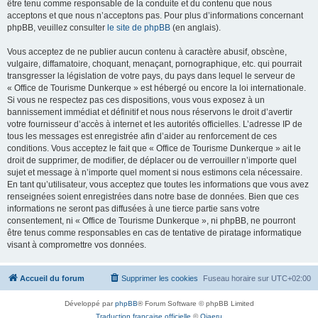
être tenu comme responsable de la conduite et du contenu que nous
acceptons et que nous n’acceptons pas. Pour plus d’informations concernant
phpBB, veuillez consulter
le site de phpBB
(en anglais).
Vous acceptez de ne publier aucun contenu à caractère abusif, obscène,
vulgaire, diffamatoire, choquant, menaçant, pornographique, etc. qui pourrait
transgresser la législation de votre pays, du pays dans lequel le serveur de
« Office de Tourisme Dunkerque » est hébergé ou encore la loi internationale.
Si vous ne respectez pas ces dispositions, vous vous exposez à un
bannissement immédiat et définitif et nous nous réservons le droit d’avertir
votre fournisseur d’accès à internet et les autorités officielles. L’adresse IP de
tous les messages est enregistrée afin d’aider au renforcement de ces
conditions. Vous acceptez le fait que « Office de Tourisme Dunkerque » ait le
droit de supprimer, de modifier, de déplacer ou de verrouiller n’importe quel
sujet et message à n’importe quel moment si nous estimons cela nécessaire.
En tant qu’utilisateur, vous acceptez que toutes les informations que vous avez
renseignées soient enregistrées dans notre base de données. Bien que ces
informations ne seront pas diffusées à une tierce partie sans votre
consentement, ni « Office de Tourisme Dunkerque », ni phpBB, ne pourront
être tenus comme responsables en cas de tentative de piratage informatique
visant à compromettre vos données.
Accueil du forum
Supprimer les cookies
Fuseau horaire sur
UTC+02:00
Développé par
phpBB
® Forum Software © phpBB Limited
Traduction française officielle
©
Qiaeru