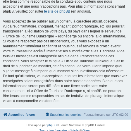
être tenu comme responsable de la conduite et du contenu que nous
acceptons et que nous n’acceptons pas. Pour plus d’informations concernant
phpBB, veuillez consulter
le site de phpBB
(en anglais).
Vous acceptez de ne publier aucun contenu à caractère abusif, obscène,
vulgaire, diffamatoire, choquant, menaçant, pornographique, etc. qui pourrait
transgresser la législation de votre pays, du pays dans lequel le serveur de
« Office de Tourisme Dunkerque » est hébergé ou encore la loi internationale.
Si vous ne respectez pas ces dispositions, vous vous exposez à un
bannissement immédiat et définitif et nous nous réservons le droit d’avertir
votre fournisseur d’accès à internet et les autorités officielles. L’adresse IP de
tous les messages est enregistrée afin d’aider au renforcement de ces
conditions. Vous acceptez le fait que « Office de Tourisme Dunkerque » ait le
droit de supprimer, de modifier, de déplacer ou de verrouiller n’importe quel
sujet et message à n’importe quel moment si nous estimons cela nécessaire.
En tant qu’utilisateur, vous acceptez que toutes les informations que vous avez
renseignées soient enregistrées dans notre base de données. Bien que ces
informations ne seront pas diffusées à une tierce partie sans votre
consentement, ni « Office de Tourisme Dunkerque », ni phpBB, ne pourront
être tenus comme responsables en cas de tentative de piratage informatique
visant à compromettre vos données.
Accueil du forum
Supprimer les cookies
Fuseau horaire sur
UTC+02:00
Développé par
phpBB
® Forum Software © phpBB Limited
Traduction française officielle
©
Qiaeru