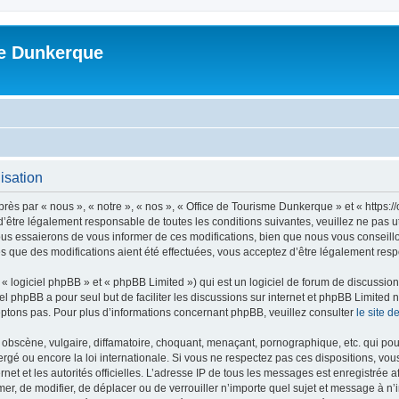
me Dunkerque
isation
ès par « nous », « notre », « nos », « Office de Tourisme Dunkerque » et « https:
’être légalement responsable de toutes les conditions suivantes, veuillez ne pas u
us essaierons de vous informer de ces modifications, bien que nous vous conseillon
s que des modifications aient été effectuées, vous acceptez d’être légalement resp
 logiciel phpBB » et « phpBB Limited ») qui est un logiciel de forum de discussio
iel phpBB a pour seul but de faciliter les discussions sur internet et phpBB Limit
ptons pas. Pour plus d’informations concernant phpBB, veuillez consulter
le site 
obscène, vulgaire, diffamatoire, choquant, menaçant, pornographique, etc. qui pourr
rgé ou encore la loi internationale. Si vous ne respectez pas ces dispositions, vo
ernet et les autorités officielles. L’adresse IP de tous les messages est enregistrée
imer, de modifier, de déplacer ou de verrouiller n’importe quel sujet et message à 