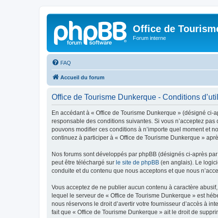
Office de Touris
Forum interne
FAQ
Accueil du forum
Office de Tourisme Dunkerque - Conditions d’util
En accédant à « Office de Tourisme Dunkerque » (désigné ci-apr
responsable des conditions suivantes. Si vous n’acceptez pas d
pouvons modifier ces conditions à n’importe quel moment et no
continuez à participer à « Office de Tourisme Dunkerque » aprè
Nos forums sont développés par phpBB (désignés ci-après par «
peut être téléchargé sur
le site de phpBB
(en anglais). Le logic
conduite et du contenu que nous acceptons et que nous n’acce
Vous acceptez de ne publier aucun contenu à caractère abusif, 
lequel le serveur de « Office de Tourisme Dunkerque » est hébe
nous réservons le droit d’avertir votre fournisseur d’accès à int
fait que « Office de Tourisme Dunkerque » ait le droit de suppr