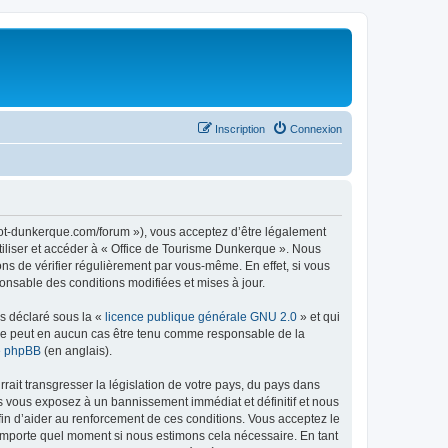
Inscription
Connexion
//ot-dunkerque.com/forum »), vous acceptez d’être légalement
tiliser et accéder à « Office de Tourisme Dunkerque ». Nous
s de vérifier régulièrement par vous-même. En effet, si vous
onsable des conditions modifiées et mises à jour.
ns déclaré sous la «
licence publique générale GNU 2.0
» et qui
ed ne peut en aucun cas être tenu comme responsable de la
de phpBB
(en anglais).
ait transgresser la législation de votre pays, du pays dans
us vous exposez à un bannissement immédiat et définitif et nous
 afin d’aider au renforcement de ces conditions. Vous acceptez le
n’importe quel moment si nous estimons cela nécessaire. En tant