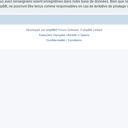
vous avez renseignées soient enregistrées dans notre base de données. Bien que ces
hpBB, ne pourront être tenus comme responsables en cas de tentative de piratage 
Développé par
phpBB
® Forum Software © phpBB Limited
Traduction française officielle
©
Qiaeru
Confidentialité
|
Conditions