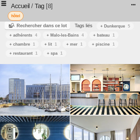
Accueil
/
Tag
8
hôtel
Rechercher dans ce lot
Tags liés
+ Dunkerque
5
+ adhérents
4
+ Malo-les-Bains
4
+ bateau
1
+ chambre
1
+ lit
1
+ mer
1
+ piscine
1
+ restaurant
1
+ spa
1