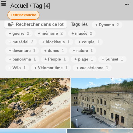
Accueil
/
Tag
4
Leffrinckoucke
Rechercher dans ce lot
Tags liés
+ Dynamo
2
+ guerre
2
+ mémoire
2
+ musée
2
+ musérial
2
+ blockhaus
1
+ couple
1
+ devanture
1
+ dunes
1
+ nature
1
+ panorama
1
+ People
1
+ plage
1
+ Sunset
1
+ Vélo
1
+ Vélomaritime
1
+ vue aérienne
1