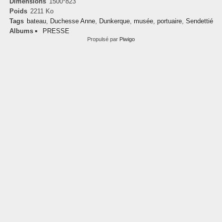
Dimensions
1500*823
Poids
2211 Ko
Tags
bateau
,
Duchesse Anne
,
Dunkerque
,
musée
,
portuaire
,
Sendettié
Albums
PRESSE
Propulsé par
Piwigo