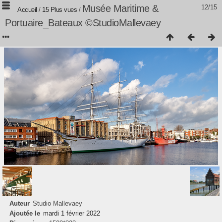
Musée Maritime &
12/15
Accueil
/
15 Plus vues
/
Portuaire_Bateaux ©StudioMallevaey
Auteur
Studio Mallevaey
Ajoutée le
mardi 1 février 2022