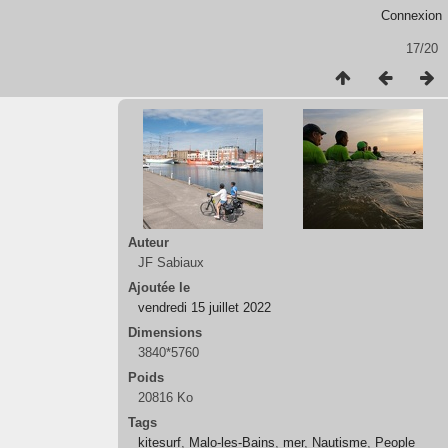
Connexion
17/20
Auteur
JF Sabiaux
Ajoutée le
vendredi 15 juillet 2022
Dimensions
3840*5760
Poids
20816 Ko
Tags
kitesurf
,
Malo-les-Bains
,
mer
,
Nautisme
,
People