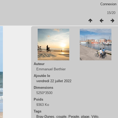
Connexion
15/20
Auteur
Emmanuel Berthier
Ajoutée le
vendredi 22 juillet 2022
Dimensions
5250*3500
Poids
9363 Ko
Tags
Bray-Dunes
,
couple
,
People
,
plage
,
Vélo
,