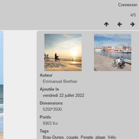
Connexion
4/5
Auteur
Emmanuel Berthier
Ajoutée le
vendredi 22 juillet 2022
Dimensions
5250*3500
Poids
9363 Ko
Tags
Bray-Dunes
,
couple
,
People
,
plage
,
Vélo
,