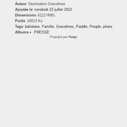
Auteur
Destination Gravelines
Ajoutée le
vendredi 22 juillet 2022
Dimensions
6121*4081
Poids
16813 Ko
Tags
balnéaire
,
Famille
,
Gravelines
,
Paddle
,
People
,
phare
Albums
PRESSE
Propulsé par
Piwigo