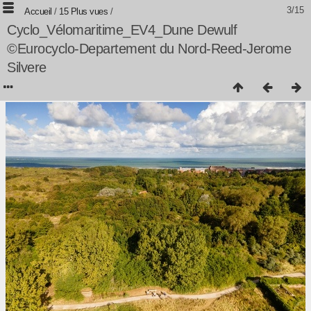
3/15
Accueil
/
15 Plus vues
/
Cyclo_Vélomaritime_EV4_Dune Dewulf
©Eurocyclo-Departement du Nord-Reed-Jerome
Silvere