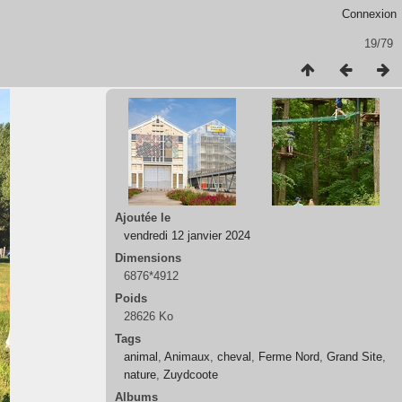
Connexion
19/79
Ajoutée le
vendredi 12 janvier 2024
Dimensions
6876*4912
Poids
28626 Ko
Tags
animal
,
Animaux
,
cheval
,
Ferme Nord
,
Grand Site
,
nature
,
Zuydcoote
Albums