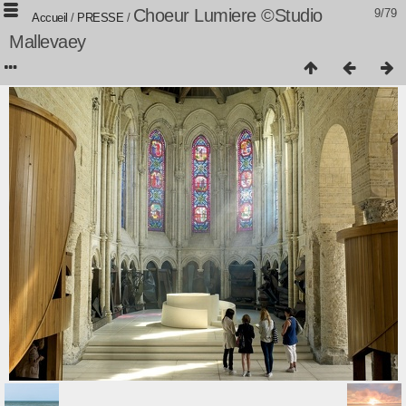
Choeur Lumiere ©Studio
9/79
Accueil
/
PRESSE
/
Mallevaey