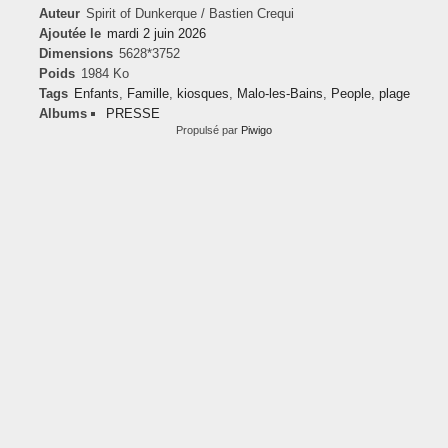
Auteur
Spirit of Dunkerque / Bastien Crequi
Ajoutée le
mardi 2 juin 2026
Dimensions
5628*3752
Poids
1984 Ko
Tags
Enfants
,
Famille
,
kiosques
,
Malo-les-Bains
,
People
,
plage
Albums
PRESSE
Propulsé par
Piwigo