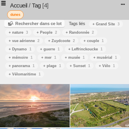
Accueil
/
Tag
4
dunes
Rechercher dans ce lot
Tags liés
+ Grand Site
3
+ nature
3
+ People
2
+ Randonnée
2
+ vue aérienne
2
+ Zuydcoote
2
+ couple
1
+ Dynamo
1
+ guerre
1
+ Leffrinckoucke
1
+ mémoire
1
+ mer
1
+ musée
1
+ musérial
1
+ panorama
1
+ plage
1
+ Sunset
1
+ Vélo
1
+ Vélomaritime
1